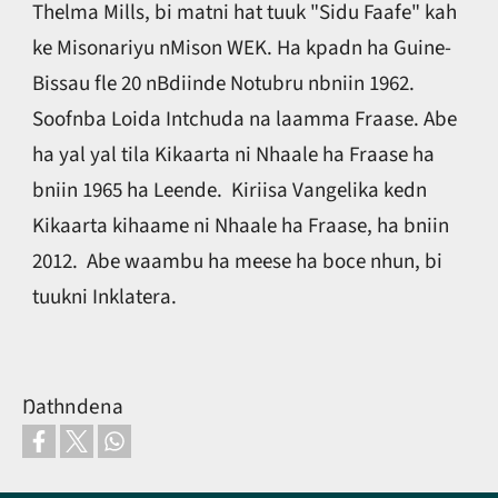
Thelma Mills, bi matni hat tuuk "Sidu Faafe" kah
ke Misonariyu nMison WEK. Ha kpadn ha Guine-
Bissau fle 20 nBdiinde Notubru nbniin 1962.
Soofnba Loida Intchuda na laamma Fraase. Abe
ha yal yal tila Kikaarta ni Nhaale ha Fraase ha
bniin 1965 ha Leende. Kiriisa Vangelika kedn
Kikaarta kihaame ni Nhaale ha Fraase, ha bniin
2012. Abe waambu ha meese ha boce nhun, bi
tuukni Inklatera.
Ŋathndena