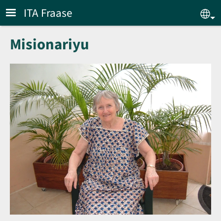
Skip to main content
ITA Fraase
Sel
Misionariyu