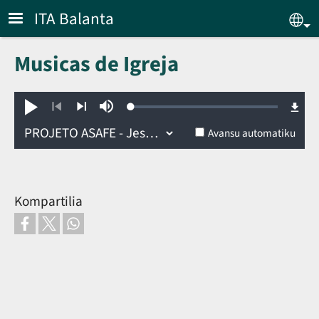
Skip to main content
ITA Balanta
Sel
Musicas de Igreja
Loaded
:
toka
sin
0.38%
son
Tras
Dianti
Avansu automatiku
Kompartilia